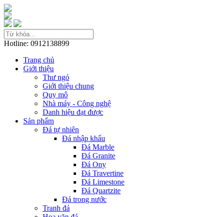
Hotline: 0912138899
Trang chủ
Giới thiệu
Thư ngỏ
Giới thiệu chung
Quy mô
Nhà máy - Công nghệ
Danh hiệu đạt được
Sản phẩm
Đá tự nhiên
Đá nhập khẩu
Đá Marble
Đá Granite
Đá Ony
Đá Travertine
Đá Limestone
Đá Quartzite
Đá trong nước
Tranh đá
Hoa văn đá