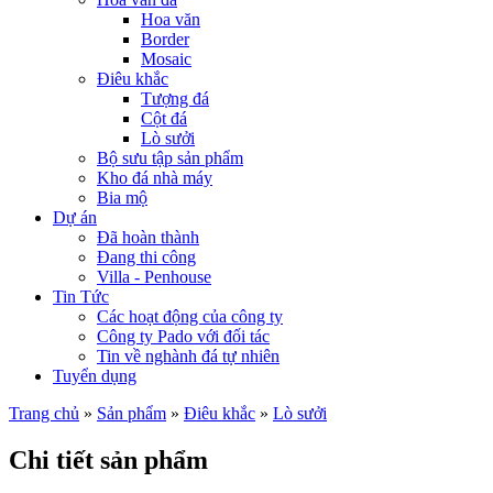
Hoa văn
Border
Mosaic
Điêu khắc
Tượng đá
Cột đá
Lò sưởi
Bộ sưu tập sản phẩm
Kho đá nhà máy
Bia mộ
Dự án
Đã hoàn thành
Đang thi công
Villa - Penhouse
Tin Tức
Các hoạt động của công ty
Công ty Pado với đối tác
Tin về nghành đá tự nhiên
Tuyển dụng
Trang chủ
»
Sản phẩm
»
Điêu khắc
»
Lò sưởi
Chi tiết sản phẩm