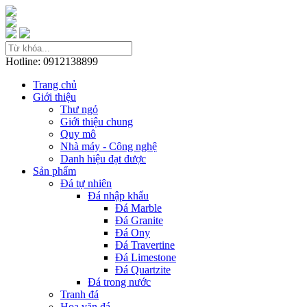
Hotline: 0912138899
Trang chủ
Giới thiệu
Thư ngỏ
Giới thiệu chung
Quy mô
Nhà máy - Công nghệ
Danh hiệu đạt được
Sản phẩm
Đá tự nhiên
Đá nhập khẩu
Đá Marble
Đá Granite
Đá Ony
Đá Travertine
Đá Limestone
Đá Quartzite
Đá trong nước
Tranh đá
Hoa văn đá