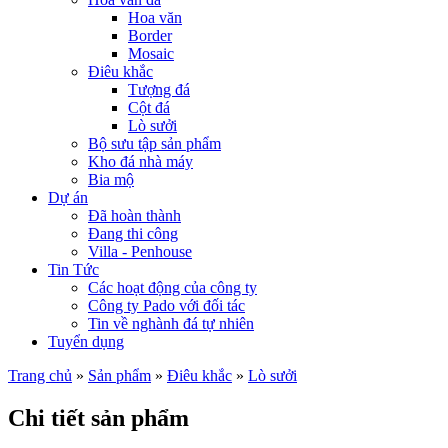
Hoa văn
Border
Mosaic
Điêu khắc
Tượng đá
Cột đá
Lò sưởi
Bộ sưu tập sản phẩm
Kho đá nhà máy
Bia mộ
Dự án
Đã hoàn thành
Đang thi công
Villa - Penhouse
Tin Tức
Các hoạt động của công ty
Công ty Pado với đối tác
Tin về nghành đá tự nhiên
Tuyển dụng
Trang chủ
»
Sản phẩm
»
Điêu khắc
»
Lò sưởi
Chi tiết sản phẩm