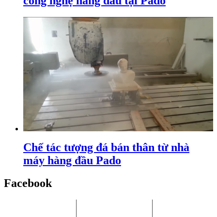
công nghệ hàng đầu tại Pado
Chế tác tượng đá bán thân từ nhà
máy hàng đầu Pado
Facebook
Chi Nhánh HCM:
Nhà máy Bình
Chi Nhánh Hà
P.405, Tòa nhà Song
Dương:
Nội: