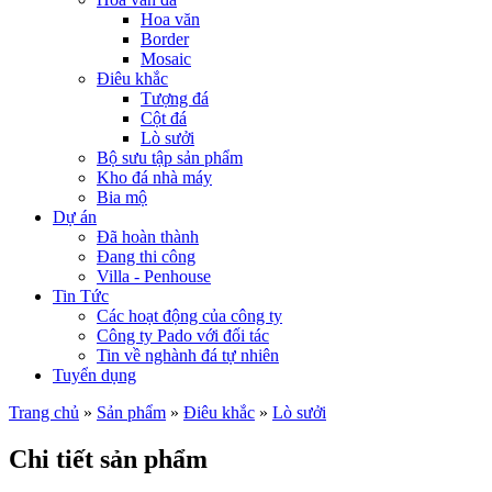
Hoa văn
Border
Mosaic
Điêu khắc
Tượng đá
Cột đá
Lò sưởi
Bộ sưu tập sản phẩm
Kho đá nhà máy
Bia mộ
Dự án
Đã hoàn thành
Đang thi công
Villa - Penhouse
Tin Tức
Các hoạt động của công ty
Công ty Pado với đối tác
Tin về nghành đá tự nhiên
Tuyển dụng
Trang chủ
»
Sản phẩm
»
Điêu khắc
»
Lò sưởi
Chi tiết sản phẩm