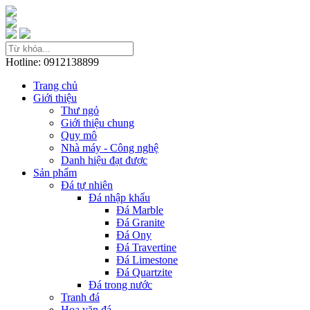
Hotline: 0912138899
Trang chủ
Giới thiệu
Thư ngỏ
Giới thiệu chung
Quy mô
Nhà máy - Công nghệ
Danh hiệu đạt được
Sản phẩm
Đá tự nhiên
Đá nhập khẩu
Đá Marble
Đá Granite
Đá Ony
Đá Travertine
Đá Limestone
Đá Quartzite
Đá trong nước
Tranh đá
Hoa văn đá