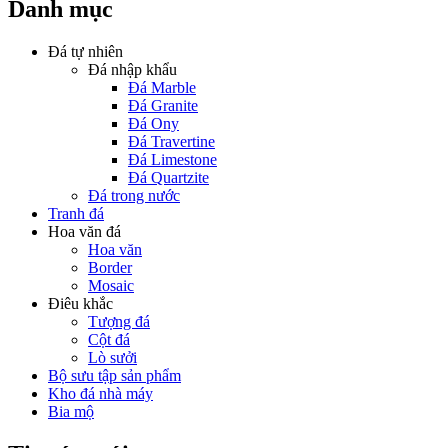
Danh mục
Đá tự nhiên
Đá nhập khẩu
Đá Marble
Đá Granite
Đá Ony
Đá Travertine
Đá Limestone
Đá Quartzite
Đá trong nước
Tranh đá
Hoa văn đá
Hoa văn
Border
Mosaic
Điêu khắc
Tượng đá
Cột đá
Lò sưởi
Bộ sưu tập sản phẩm
Kho đá nhà máy
Bia mộ