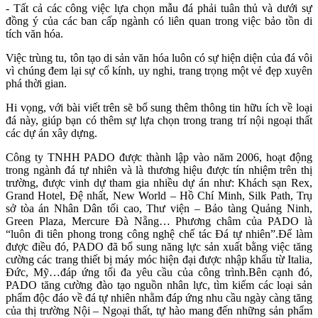
- Tất cả các công việc lựa chọn mẫu đá phải tuân thủ và dưới sự
đồng ý của các ban cấp ngành có liên quan trong việc bảo tồn di
tích văn hóa.
Việc trùng tu, tôn tạo di sản văn hóa luôn có sự hiện diện của đá vôi
vì chúng đem lại sự cổ kính, uy nghi, trang trọng một vẻ đẹp xuyên
phá thời gian.
Hi vọng, với bài viết trên sẽ bổ sung thêm thông tin hữu ích về loại
đá này, giúp bạn có thêm sự lựa chọn trong trang trí nội ngoại thất
các dự án xây dựng.
Công ty TNHH PADO được thành lập vào năm 2006, hoạt động
trong ngành đá tự nhiên và là thương hiệu được tín nhiệm trên thị
trường, được vinh dự tham gia nhiều dự án như: Khách sạn Rex,
Grand Hotel, Đệ nhất, New World – Hồ Chí Minh, Silk Path, Trụ
sở tòa án Nhân Dân tối cao, Thư viện – Bảo tàng Quảng Ninh,
Green Plaza, Mercure Đà Nẵng… Phương châm của PADO là
“luôn đi tiên phong trong công nghệ chế tác Đá tự nhiên”.Để làm
được điều đó, PADO đã bổ sung năng lực sản xuất bằng việc tăng
cường các trang thiết bị máy móc hiện đại được nhập khẩu từ Italia,
Đức, Mỹ…đáp ứng tối đa yêu cầu của công trình.Bên cạnh đó,
PADO tăng cường đào tạo nguồn nhân lực, tìm kiếm các loại sản
phẩm độc đáo về đá tự nhiên nhằm đáp ứng nhu cầu ngày càng tăng
của thị trường Nội – Ngoại thất, tự hào mang đến những sản phẩm