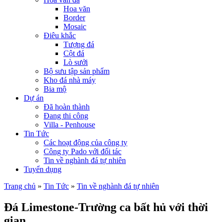
Hoa văn
Border
Mosaic
Điêu khắc
Tượng đá
Cột đá
Lò sưởi
Bộ sưu tập sản phẩm
Kho đá nhà máy
Bia mộ
Dự án
Đã hoàn thành
Đang thi công
Villa - Penhouse
Tin Tức
Các hoạt động của công ty
Công ty Pado với đối tác
Tin về nghành đá tự nhiên
Tuyển dụng
Trang chủ
»
Tin Tức
»
Tin về nghành đá tự nhiên
Đá Limestone-Trường ca bất hủ với thời
gian