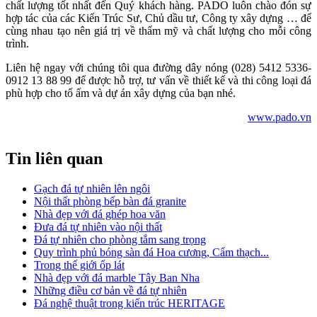
chất lượng tốt nhất đến Quý khách hàng. PADO luôn chào đón sự
hợp tác của các Kiến Trúc Sư, Chủ dầu tư, Công ty xây dựng … để
cùng nhau tạo nên giá trị về thẩm mỹ và chất lượng cho mỗi công
trình.
Liên hệ ngay với chúng tôi qua đường dây nóng (028) 5412 5336-
0912 13 88 99 để được hỗ trợ, tư vấn về thiết kế và thi công loại đá
phù hợp cho tổ ấm và dự án xây dựng của bạn nhé.
www.pado.vn
Tin liên quan
Gạch đá tự nhiên lên ngôi
Nội thất phòng bếp bàn đá granite
Nhà đẹp với đá ghép hoa văn
Đưa đá tự nhiên vào nội thất
Đá tự nhiên cho phòng tắm sang trọng
Quy trình phủ bóng sàn đá Hoa cương, Cẩm thạch...
Trong thế giới ốp lát
Nhà đẹp với đá marble Tây Ban Nha
Những điều cơ bản về đá tự nhiên
Đá nghệ thuật trong kiến trúc HERITAGE