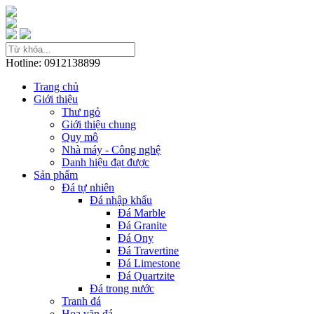
Hotline: 0912138899
Trang chủ
Giới thiệu
Thư ngỏ
Giới thiệu chung
Quy mô
Nhà máy - Công nghệ
Danh hiệu đạt được
Sản phẩm
Đá tự nhiên
Đá nhập khẩu
Đá Marble
Đá Granite
Đá Ony
Đá Travertine
Đá Limestone
Đá Quartzite
Đá trong nước
Tranh đá
Hoa văn đá