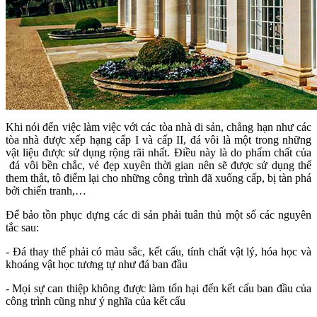
Khi nói đến việc làm việc với các tòa nhà di sản, chẳng hạn như các
tòa nhà được xếp hạng cấp I và cấp II, đá vôi là một trong những
vật liệu được sử dụng rộng rãi nhất. Điều này là do phẩm chất của
đá vôi bền chắc, vẻ đẹp xuyên thời gian nên sẽ được sử dụng thể
them thắt, tô điểm lại cho những công trình đã xuống cấp, bị tàn phá
bởi chiến tranh,…
Để bảo tồn phục dựng các di sản phải tuân thủ một số các nguyên
tắc sau:
- Đá thay thế phải có màu sắc, kết cấu, tính chất vật lý, hóa học và
khoáng vật học tương tự như đá ban đầu
- Mọi sự can thiệp không được làm tổn hại đến kết cấu ban đầu của
công trình cũng như ý nghĩa của kết cấu