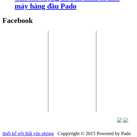
máy hàng đầu Pado
Facebook
Chi Nhánh HCM:
Nhà máy Bình
Chi Nhánh Hà
P.405, Tòa nhà Song
Dương:
Nội:
Hà, Số 10 Đường số
Số 8, Đường số 9,
6.23 Khai Sơn
33, Phường An
Khu CN VSIP II, Bến
Town, Phường
Khánh, Quận 2,
Cát, Bình Dương.
Bồ Đề, Quận
TP.HCM
Long Biên, Hà
Điện Thoại: (+84) 869
Nội
Điện thoại: (028) 5412
057 057
5336-
Fax: (0274) 3865 054
Điện thoại: (024)
MST: 0304480929
3944 9404
Nhà máy Hưng Yên:
Thôn Chí Trung, Thị
trấn Như Quỳnh,
Tỉnh Hưng Yên
Email:
info@pado.vn -
Web:
www.pado.vn -
Hotline:
0912138899
thiết kế nội thất văn phòng
Coppyright © 2015 Powered by Pado