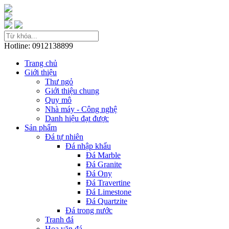
Hotline: 0912138899
Trang chủ
Giới thiệu
Thư ngỏ
Giới thiệu chung
Quy mô
Nhà máy - Công nghệ
Danh hiệu đạt được
Sản phẩm
Đá tự nhiên
Đá nhập khẩu
Đá Marble
Đá Granite
Đá Ony
Đá Travertine
Đá Limestone
Đá Quartzite
Đá trong nước
Tranh đá
Hoa văn đá