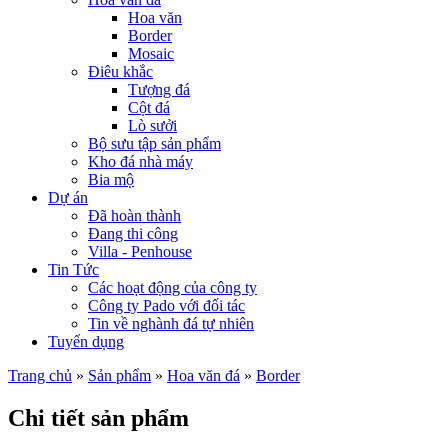
Hoa văn
Border
Mosaic
Điêu khắc
Tượng đá
Cột đá
Lò sưởi
Bộ sưu tập sản phẩm
Kho đá nhà máy
Bia mộ
Dự án
Đã hoàn thành
Đang thi công
Villa - Penhouse
Tin Tức
Các hoạt động của công ty
Công ty Pado với đối tác
Tin về nghành đá tự nhiên
Tuyển dụng
Trang chủ
»
Sản phẩm
»
Hoa văn đá
»
Border
Chi tiết sản phẩm