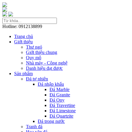
Hotline: 0912138899
Trang chủ
Giới thiệu
Thư ngỏ
Giới thiệu chung
Quy mô
Nhà máy - Công nghệ
Danh hiệu đạt được
Sản phẩm
Đá tự nhiên
Đá nhập khẩu
Đá Marble
Đá Granite
Đá Ony
Đá Travertine
Đá Limestone
Đá Quartzite
Đá trong nước
Tranh đá
Hoa văn đá