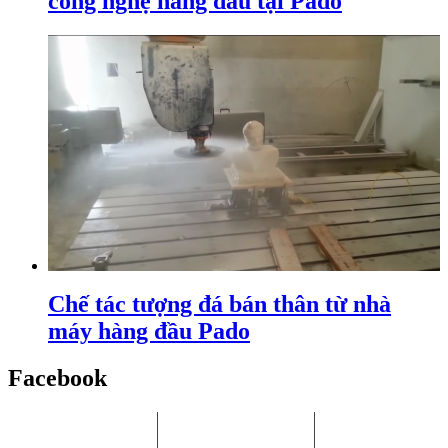
công nghệ hàng đầu tại Pado
Chế tác tượng đá bán thân từ nhà
máy hàng đầu Pado
Facebook
Chi Nhánh HCM:
Nhà máy Bình
Chi Nhánh Hà
P.405, Tòa nhà Song
Dương:
Nội: