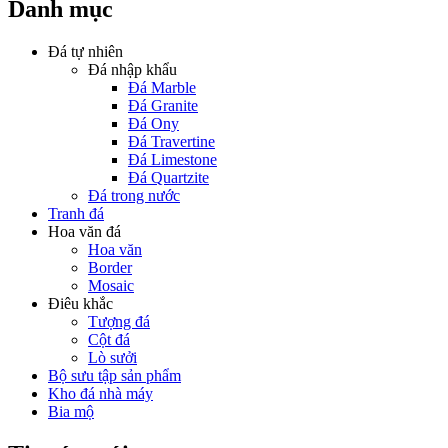
Danh mục
Đá tự nhiên
Đá nhập khẩu
Đá Marble
Đá Granite
Đá Ony
Đá Travertine
Đá Limestone
Đá Quartzite
Đá trong nước
Tranh đá
Hoa văn đá
Hoa văn
Border
Mosaic
Điêu khắc
Tượng đá
Cột đá
Lò sưởi
Bộ sưu tập sản phẩm
Kho đá nhà máy
Bia mộ