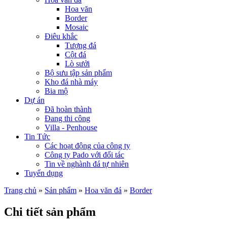
Hoa văn
Border
Mosaic
Điêu khắc
Tượng đá
Cột đá
Lò sưởi
Bộ sưu tập sản phẩm
Kho đá nhà máy
Bia mộ
Dự án
Đã hoàn thành
Đang thi công
Villa - Penhouse
Tin Tức
Các hoạt động của công ty
Công ty Pado với đối tác
Tin về nghành đá tự nhiên
Tuyển dụng
Trang chủ
»
Sản phẩm
»
Hoa văn đá
»
Border
Chi tiết sản phẩm