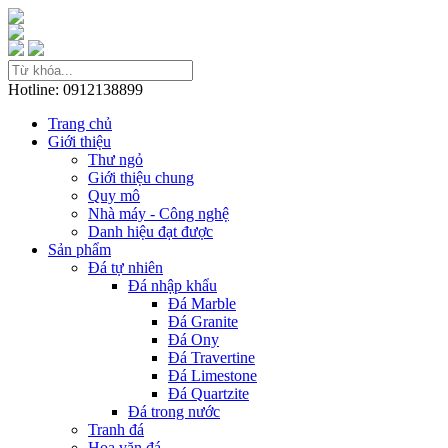
Hotline: 0912138899
Trang chủ
Giới thiệu
Thư ngỏ
Giới thiệu chung
Quy mô
Nhà máy - Công nghệ
Danh hiệu đạt được
Sản phẩm
Đá tự nhiên
Đá nhập khẩu
Đá Marble
Đá Granite
Đá Ony
Đá Travertine
Đá Limestone
Đá Quartzite
Đá trong nước
Tranh đá
Hoa văn đá