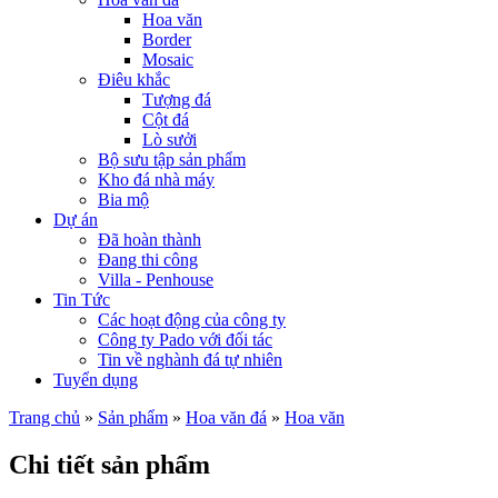
Hoa văn
Border
Mosaic
Điêu khắc
Tượng đá
Cột đá
Lò sưởi
Bộ sưu tập sản phẩm
Kho đá nhà máy
Bia mộ
Dự án
Đã hoàn thành
Đang thi công
Villa - Penhouse
Tin Tức
Các hoạt động của công ty
Công ty Pado với đối tác
Tin về nghành đá tự nhiên
Tuyển dụng
Trang chủ
»
Sản phẩm
»
Hoa văn đá
»
Hoa văn
Chi tiết sản phẩm