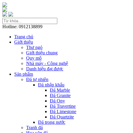
Hotline: 0912138899
Trang chủ
Giới thiệu
Thư ngỏ
Giới thiệu chung
Quy mô
Nhà máy - Công nghệ
Danh hiệu đạt được
Sản phẩm
Đá tự nhiên
Đá nhập khẩu
Đá Marble
Đá Granite
Đá Ony
Đá Travertine
Đá Limestone
Đá Quartzite
Đá trong nước
Tranh đá
Hoa văn đá