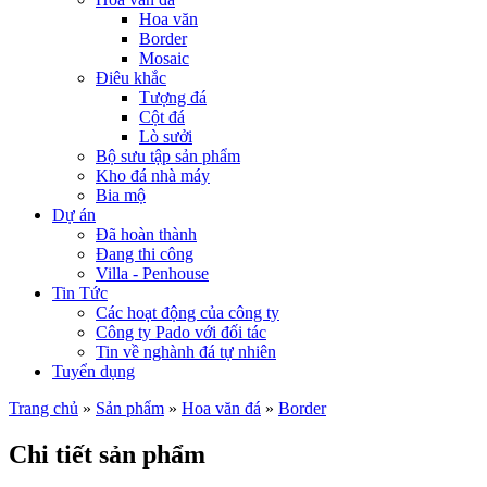
Hoa văn
Border
Mosaic
Điêu khắc
Tượng đá
Cột đá
Lò sưởi
Bộ sưu tập sản phẩm
Kho đá nhà máy
Bia mộ
Dự án
Đã hoàn thành
Đang thi công
Villa - Penhouse
Tin Tức
Các hoạt động của công ty
Công ty Pado với đối tác
Tin về nghành đá tự nhiên
Tuyển dụng
Trang chủ
»
Sản phẩm
»
Hoa văn đá
»
Border
Chi tiết sản phẩm