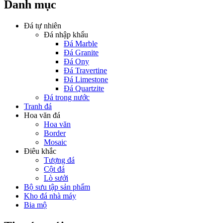
Danh mục
Đá tự nhiên
Đá nhập khẩu
Đá Marble
Đá Granite
Đá Ony
Đá Travertine
Đá Limestone
Đá Quartzite
Đá trong nước
Tranh đá
Hoa văn đá
Hoa văn
Border
Mosaic
Điêu khắc
Tượng đá
Cột đá
Lò sưởi
Bộ sưu tập sản phẩm
Kho đá nhà máy
Bia mộ