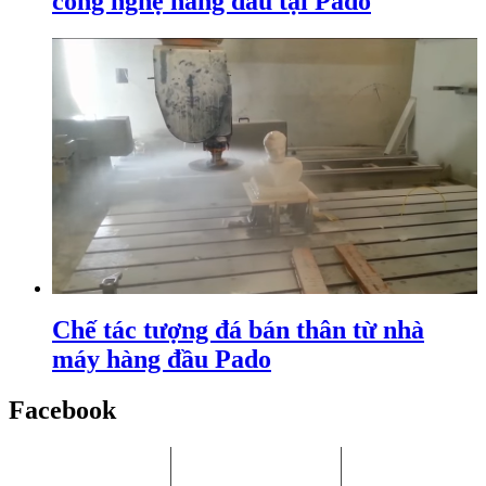
công nghệ hàng đầu tại Pado
Chế tác tượng đá bán thân từ nhà
máy hàng đầu Pado
Facebook
Chi Nhánh HCM:
Nhà máy Bình
Chi Nhánh Hà
P.405, Tòa nhà Song
Dương:
Nội: