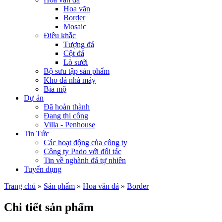
Hoa văn
Border
Mosaic
Điêu khắc
Tượng đá
Cột đá
Lò sưởi
Bộ sưu tập sản phẩm
Kho đá nhà máy
Bia mộ
Dự án
Đã hoàn thành
Đang thi công
Villa - Penhouse
Tin Tức
Các hoạt động của công ty
Công ty Pado với đối tác
Tin về nghành đá tự nhiên
Tuyển dụng
Trang chủ
»
Sản phẩm
»
Hoa văn đá
»
Border
Chi tiết sản phẩm