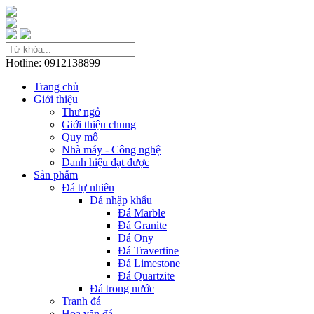
Hotline: 0912138899
Trang chủ
Giới thiệu
Thư ngỏ
Giới thiệu chung
Quy mô
Nhà máy - Công nghệ
Danh hiệu đạt được
Sản phẩm
Đá tự nhiên
Đá nhập khẩu
Đá Marble
Đá Granite
Đá Ony
Đá Travertine
Đá Limestone
Đá Quartzite
Đá trong nước
Tranh đá
Hoa văn đá