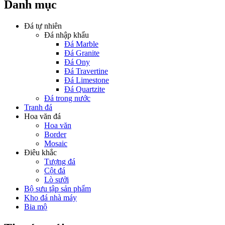
Danh mục
Đá tự nhiên
Đá nhập khẩu
Đá Marble
Đá Granite
Đá Ony
Đá Travertine
Đá Limestone
Đá Quartzite
Đá trong nước
Tranh đá
Hoa văn đá
Hoa văn
Border
Mosaic
Điêu khắc
Tượng đá
Cột đá
Lò sưởi
Bộ sưu tập sản phẩm
Kho đá nhà máy
Bia mộ