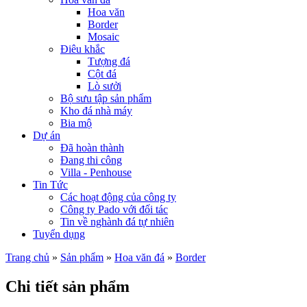
Hoa văn
Border
Mosaic
Điêu khắc
Tượng đá
Cột đá
Lò sưởi
Bộ sưu tập sản phẩm
Kho đá nhà máy
Bia mộ
Dự án
Đã hoàn thành
Đang thi công
Villa - Penhouse
Tin Tức
Các hoạt động của công ty
Công ty Pado với đối tác
Tin về nghành đá tự nhiên
Tuyển dụng
Trang chủ
»
Sản phẩm
»
Hoa văn đá
»
Border
Chi tiết sản phẩm