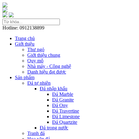
Hotline: 0912138899
Trang chủ
Giới thiệu
Thư ngỏ
Giới thiệu chung
Quy mô
Nhà máy - Công nghệ
Danh hiệu đạt được
Sản phẩm
Đá tự nhiên
Đá nhập khẩu
Đá Marble
Đá Granite
Đá Ony
Đá Travertine
Đá Limestone
Đá Quartzite
Đá trong nước
Tranh đá
Hoa văn đá