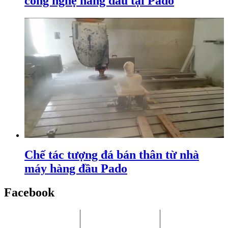
công nghệ hàng đầu tại Pado
Chế tác tượng đá bán thân từ nhà
máy hàng đầu Pado
Facebook
Chi Nhánh HCM:
Nhà máy Bình
Chi Nhánh Hà
P.405, Tòa nhà Song
Dương:
Nội: