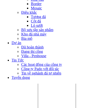
Border
Mosaic
Điêu khắc
Tượng đá
Cột đá
Lò sưởi
Bộ sưu tập sản phẩm
Kho đá nhà máy
Bia mộ
Dự án
Đã hoàn thành
Đang thi công
Villa - Penhouse
Tin Tức
Các hoạt động của công ty
Công ty Pado với đối tác
Tin về nghành đá tự nhiên
Tuyển dụng
Chi Nhánh HCM:
Nhà máy Bình
Chi Nhánh Hà
P.405, Tòa nhà Song
Dương:
Nội:
Hà, Số 10 Đường số
Số 8, Đường số 9,
6.23 Khai Sơn
33, Phường An
Khu CN VSIP II, Bến
Town, Phường
Khánh, Quận 2,
Cát, Bình Dương.
Bồ Đề, Quận