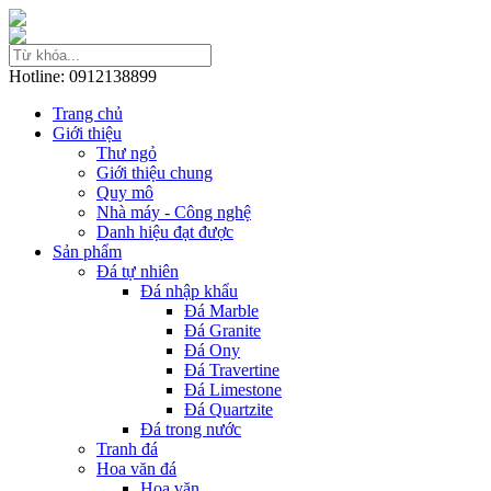
Hotline: 0912138899
Trang chủ
Giới thiệu
Thư ngỏ
Giới thiệu chung
Quy mô
Nhà máy - Công nghệ
Danh hiệu đạt được
Sản phẩm
Đá tự nhiên
Đá nhập khẩu
Đá Marble
Đá Granite
Đá Ony
Đá Travertine
Đá Limestone
Đá Quartzite
Đá trong nước
Tranh đá
Hoa văn đá
Hoa văn