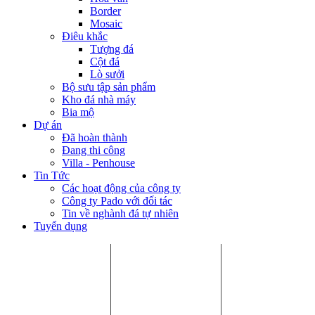
Border
Mosaic
Điêu khắc
Tượng đá
Cột đá
Lò sưởi
Bộ sưu tập sản phẩm
Kho đá nhà máy
Bia mộ
Dự án
Đã hoàn thành
Đang thi công
Villa - Penhouse
Tin Tức
Các hoạt động của công ty
Công ty Pado với đối tác
Tin về nghành đá tự nhiên
Tuyển dụng
Chi Nhánh HCM:
Nhà máy Bình
Chi Nhánh Hà
P.405, Tòa nhà Song
Dương:
Nội:
Hà, Số 10 Đường số
Số 8, Đường số 9,
6.23 Khai Sơn
33, Phường An
Khu CN VSIP II, Bến
Town, Phường
Khánh, Quận 2,
Cát, Bình Dương.
Bồ Đề, Quận