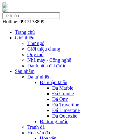
Hotline: 0912138899
Trang chủ
Giới thiệu
Thư ngỏ
Giới thiệu chung
Quy mô
Nhà máy - Công nghệ
Danh hiệu đạt được
Sản phẩm
Đá tự nhiên
Đá nhập khẩu
Đá Marble
Đá Granite
Đá Ony
Đá Travertine
Đá Limestone
Đá Quartzite
Đá trong nước
Tranh đá
Hoa văn đá
Hoa văn