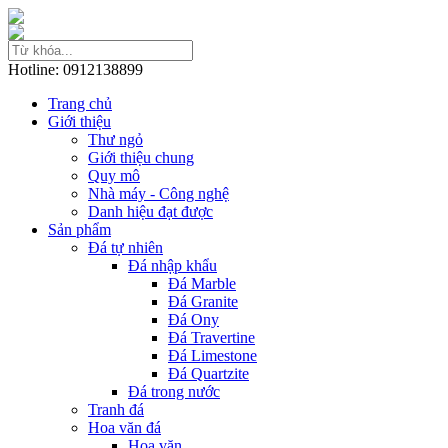
Hotline: 0912138899
Trang chủ
Giới thiệu
Thư ngỏ
Giới thiệu chung
Quy mô
Nhà máy - Công nghệ
Danh hiệu đạt được
Sản phẩm
Đá tự nhiên
Đá nhập khẩu
Đá Marble
Đá Granite
Đá Ony
Đá Travertine
Đá Limestone
Đá Quartzite
Đá trong nước
Tranh đá
Hoa văn đá
Hoa văn