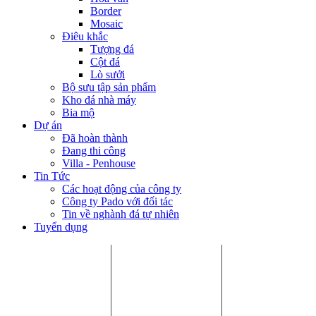
Border
Mosaic
Điêu khắc
Tượng đá
Cột đá
Lò sưởi
Bộ sưu tập sản phẩm
Kho đá nhà máy
Bia mộ
Dự án
Đã hoàn thành
Đang thi công
Villa - Penhouse
Tin Tức
Các hoạt động của công ty
Công ty Pado với đối tác
Tin về nghành đá tự nhiên
Tuyển dụng
Chi Nhánh HCM:
Nhà máy Bình
Chi Nhánh Hà
P.405, Tòa nhà Song
Dương:
Nội:
Hà, Số 10 Đường số
Số 8, Đường số 9,
6.23 Khai Sơn
33, Phường An
Khu CN VSIP II, Bến
Town, Phường
Khánh, Quận 2,
Cát, Bình Dương.
Bồ Đề, Quận