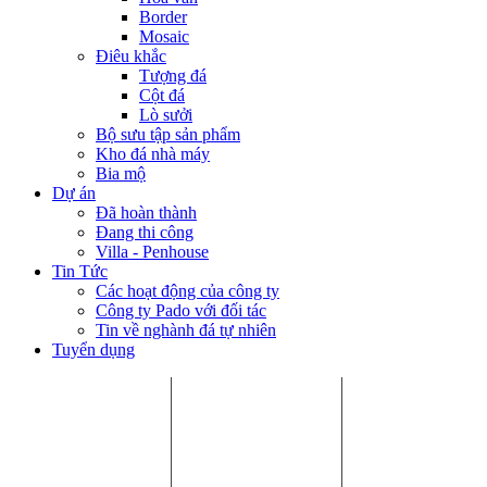
Border
Mosaic
Điêu khắc
Tượng đá
Cột đá
Lò sưởi
Bộ sưu tập sản phẩm
Kho đá nhà máy
Bia mộ
Dự án
Đã hoàn thành
Đang thi công
Villa - Penhouse
Tin Tức
Các hoạt động của công ty
Công ty Pado với đối tác
Tin về nghành đá tự nhiên
Tuyển dụng
Chi Nhánh HCM:
Nhà máy Bình
Chi Nhánh Hà
P.405, Tòa nhà Song
Dương:
Nội:
Hà, Số 10 Đường số
Số 8, Đường số 9,
6.23 Khai Sơn
33, Phường An
Khu CN VSIP II, Bến
Town, Phường
Khánh, Quận 2,
Cát, Bình Dương.
Bồ Đề, Quận