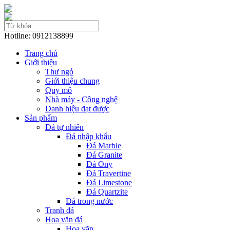
Hotline: 0912138899
Trang chủ
Giới thiệu
Thư ngỏ
Giới thiệu chung
Quy mô
Nhà máy - Công nghệ
Danh hiệu đạt được
Sản phẩm
Đá tự nhiên
Đá nhập khẩu
Đá Marble
Đá Granite
Đá Ony
Đá Travertine
Đá Limestone
Đá Quartzite
Đá trong nước
Tranh đá
Hoa văn đá
Hoa văn